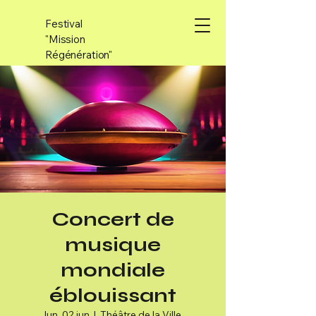
Festival
"Mission
Régénération"
Concert de
musique
mondiale
éblouissant
lun, 02 jun
  |  
Théâtre de la Ville