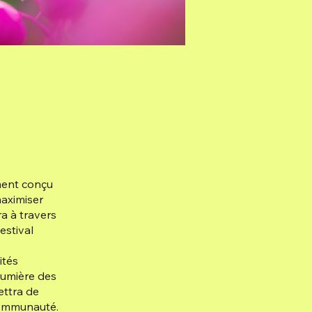
ment conçu
maximiser
ra à travers
estival
ités
lumière des
ettra de
communauté.