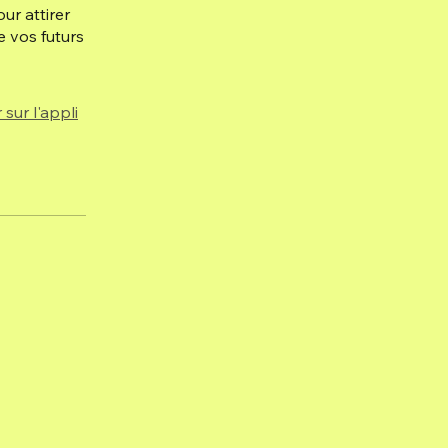
ur attirer
de vos futurs
 sur l'appli