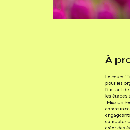
À pr
Le cours "
pour les or
l'impact de
les étapes 
"Mission Ré
communicati
engageantes
compétence
créer des 